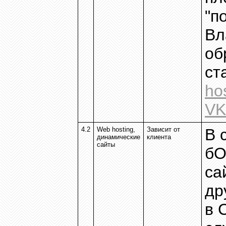
"п
Вл
об
ст
ho
VK
4.2
Web hosting,
Зависит от
В 
динамические
клиента
сайты
бО
са
др
в 