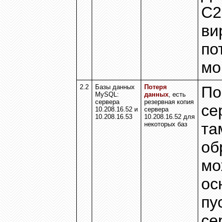
C2
ви
по
мо
2.2
Базы данных
Потеря
По
MySQL:
данных
, есть
сервера
резервная копия
се
10.208.16.52
и
сервера
10.208.16.53
10.208.16.52
для
та
некоторых баз
об
мо
ос
пу
се