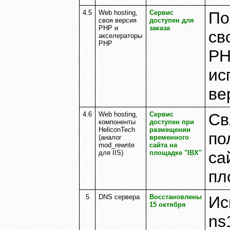
4.5
Web hosting,
Сервис
По
своя версия
доступен для
PHP
и
заказа
св
акселераторы
PHP
PH
ис
ве
4.6
Web hosting,
Сервис
Св
компоненты
доступен при
HeliconTech
размещении
по
(
аналог
временного
mod_rewrite
сайта на
са
для
IIS)
площадке "
IBX
"
пл
5
DNS
сервера
Восстановлены
Ис
15
октября
ns