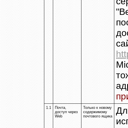
се
"В
по
до
са
ht
Mi
то
ад
пр
1.1
Почта,
Только к новому
Дл
доступ через
содержимому
Web
почтового ящика
ис