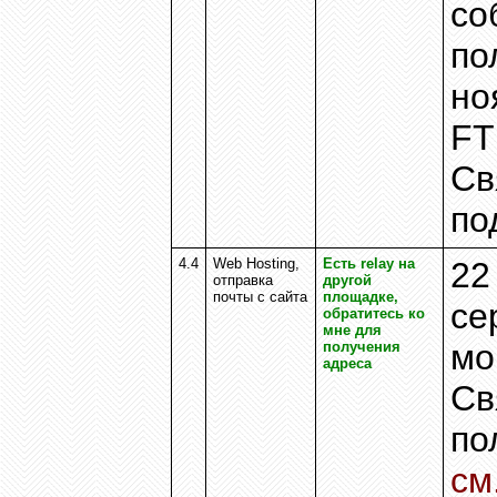
со
по
но
FT
Св
по
4
.4
Web Hosting,
Есть
relay
на
2
2
отправка
другой
почты с сайта
площадке,
се
обратитесь ко
мне для
мо
получения
адреса
Св
по
см