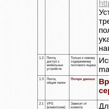
ht
Ус
тр
по
ук
на
1.2
Почта,
Только к новому
Ис
доступ с
содержимому
мобильных
почтового ящика
ma
устройств
1.3
Почта,
Потеря данных
Вр
общие папки
се
2.1
VPS
Зависит от
Дл
(
клиентские
)
клиента