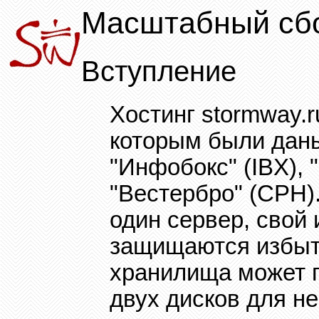
Масштабный сб
Вступление
Хостинг
stormway.
которым были дан
"Инфобокс" (
IBX)
, 
"Вестербро" (
CPH)
один сервер, свой
защищаются избы
хранилища может п
двух дисков для н