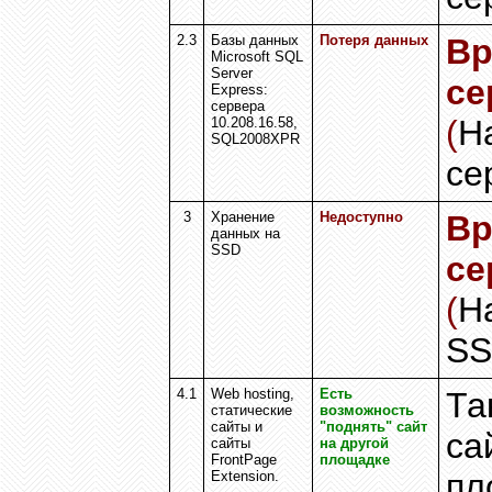
2.3
Базы данных
Потеря данных
Вр
Microsoft SQL
Server
се
Express:
сервера
(
Н
10.208.16.58,
SQL2008XPR
се
3
Хранение
Недоступно
Вр
данных на
SSD
се
(
Н
SS
4.1
Web hosting,
Есть
Та
статические
возможность
сайты и
"поднять" сайт
са
сайты
на другой
FrontPage
площадке
пл
Extension
.