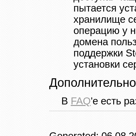
пытается уст
хранилище се
операцию у н
домена польз
поддержки
St
установки се
Дополнительно
В
FAQ
'
е есть ра
Generated: 06.08.20