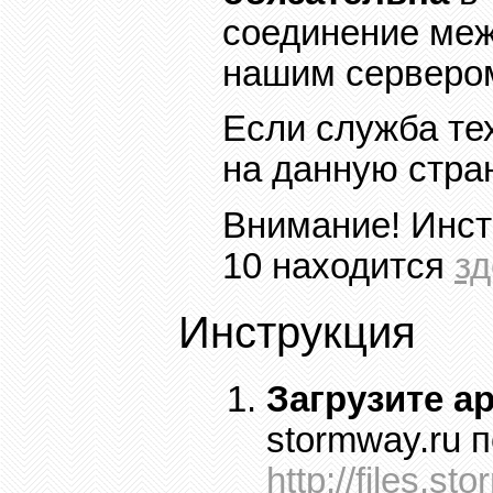
соединение ме
нашим серверо
Если служба те
на данную стра
Внимание! Инст
10
находится
зд
Инструкция
Загрузите а
stormway.ru
п
http://files.s