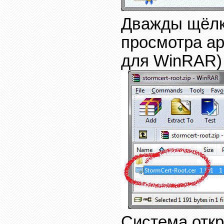
Дважды щёл
просмотра а
для
WinRAR)
Система откр