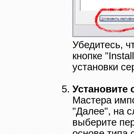
Убедитесь, ч
кнопке "
Instal
установки се
Установите 
Мастера импо
"Далее", на 
выберите пер
основе типа 