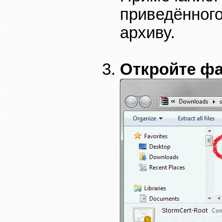
приведённого
архиву.
Откройте ф