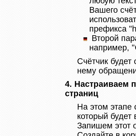
любую текс
Вашего счё
использоват
префикса
"h
Второй пар
например, 
Счётчик будет 
нему обращени
4. Настраиваем 
страниц
На этом этапе
который будет
Запишем этот 
Создайте в кор