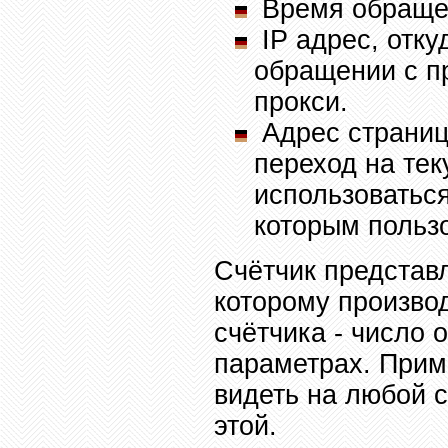
Время обращен
IP
адрес, отк
обращении с п
прокси.
Адрес страниц
переход на те
использоваться
которым польз
Счётчик представ
которому произво
счётчика - число 
параметрах. Прим
видеть на любой 
этой.