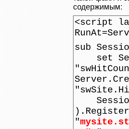
содержимым:
<script l
RunAt=Ser
sub Sessi
set S
"swHitCou
Server.Cr
"swSite.H
Sessi
).Registe
"
mysite.
s