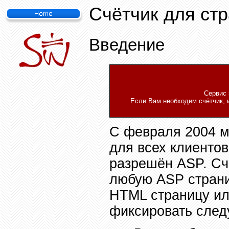
Счётчик для ст
Введение
Сервис 
Если Вам необходим счётчик, 
С февраля 2004 м
для всех клиенто
разрешён
ASP.
Сч
любую
ASP
стран
HTML
страницу ил
фиксировать сле