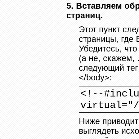
5. Вставляем об
страниц.
Этот пункт сле
страницы, где 
Убедитесь, чт
(а не, скажем,
следующий тег
</body>:
<!--#incl
virtual="
Ниже приводитс
выглядеть исх