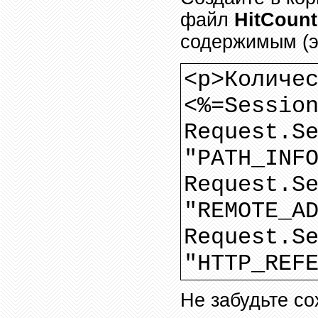
файл
HitCount
содержимым (эт
<p
>
Количе
<%=Sessio
Request.S
"PATH_INF
Request.S
"REMOTE_A
Request.S
"HTTP_REF
Не забудьте со