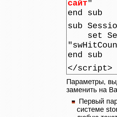
сайт
"
end sub
sub Sessi
set S
"swHitCou
end sub
</script>
Параметры, вы
заменить на В
Первый пар
системе
sto