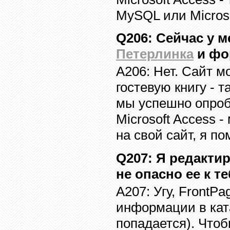
MySQL
или
Micros
Q20
6
:
Сейчас у м
Петерлинка
и фор
A20
6
:
Нет. Сайт м
гостевую книгу - т
мы успешно опро
Microsoft Access -
на свой сайт, я п
Q20
7
:
Я редакти
не опасно ее к т
A20
7
:
Угу,
FrontPa
информации в кат
попадается)
.
Чтоб