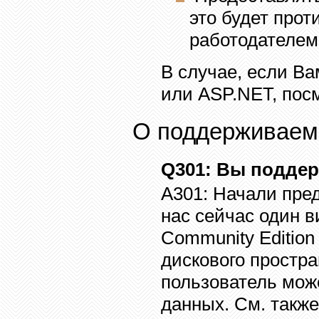
это будет про
работодателем
В случае, если В
или
ASP.NET,
пос
О поддерживаем
Q301
: Вы подде
A301:
Начали пред
нас сейчас один 
Community Edition
дискового простра
пользователь може
данных
.
См. такж