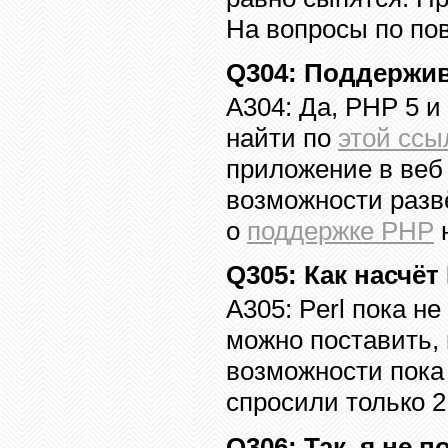
На вопросы по пов
Q304
: Поддержи
A304:
Да,
PHP
5
и 
найти по
этой ссы
приложение в веб
возможности раз
о
поддержке
PHP
Q305
: Как насчёт
A305: Perl
пока не
можно поставить,
возможности пока
спросили только 2
Q306
: Так, я не 