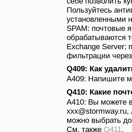
себе позволить к
Пользуйтесь ант
установленными 
SPAM:
почтовые я
обрабатываются 
Exchange Server;
фильтрации чере
Q409
:
Как удалит
A409:
Напишите мн
Q410
:
Какие поч
A410:
Вы можете 
xxx@stormway.ru,
можно выбрать до
См. также
Q411
.