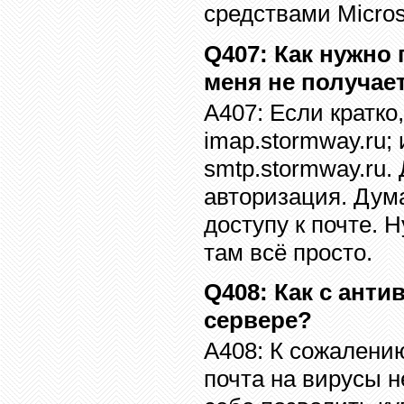
средствами
Micros
Q407
:
Как нужно 
меня не получае
A407:
Если кратко
imap.stormway.ru
;
smtp.stormway.ru.
авторизация.
Дума
доступу к почте.
Н
там всё просто.
Q408
:
Как с анти
сервере?
A408:
К сожалению
почта на вирусы н