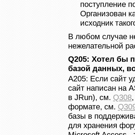
поступление п
Организован к
исходник таког
В любом случае н
нежелательной ра
Q20
5
:
Хотел бы п
базой данных, в
A20
5
:
Если сайт у
сайт написан на
A
в
JRun),
см.
Q308
формате, см.
Q30
базы в поддержи
для хранения фо
Microsoft Access -