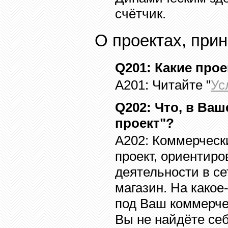
счётчик.
О проектах, при
Q201
:
Какие прое
A201:
Читайте "
Ус
Q20
2
:
Что, в Ва
проект"?
A20
2
:
Коммерчески
проект, ориентир
деятельности
в се
магазин. На какое
под Ваш коммерчес
Вы не найдёте се