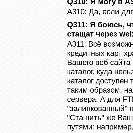
Q310
: Я могу в
A
A310:
Да, если дл
Q311
: Я боюсь, 
стащат через
we
A311:
Всё возможн
кредитных
карт
хр
Вашего веб сайта
каталог, куда нел
каталог доступен 
таким образом, на
сервера. А для
F
"залинкованный" н
"Стащить" же Ваш
путями: например,