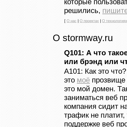
которые пользоват
решились,
пишите
[
О
нас
|
О проектах
|
О технология
О
stormway.ru
Q101
:
А что такое
или брэнд или ч
A101:
Как это что
это
моё
прозвище 
это мой домен. Та
заниматься веб пр
компания сидит н
трафик не платит,
поддержке веб пр