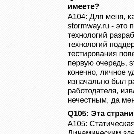
имеете?
A10
4
:
Для меня, к
stormway.ru -
это 
технологий разраб
технологий подде
тестирования пове
первую очередь,
s
конечно, личное у
изначально был р
работодателя, изв
нечестным, да мен
Q10
5
:
Эта страни
A10
5
:
Статическая
Динамическим зде