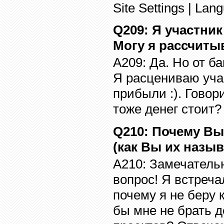
Site Settings | Lan
Q20
9
:
Я участник
Могу я рассчиты
A20
9
:
Да. Но от б
Я расцениваю уча
прибыли :). Говор
тоже денег стоит?
Q210
: Почему Вы
(как Вы их назыв
A2
10
:
Замечательн
вопрос! Я встреча
почему я не беру 
бы мне не брать д