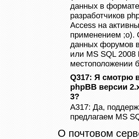
данных в формат
разработчиков
ph
Access
на активн
применением
;o).
данных форумов 
или
MS SQL 2008 
местоположении б
Q317
: Я смотрю
phpBB
версии 2.
3?
A317:
Да, поддерж
предлагаем
MS SQ
О почтовом серв