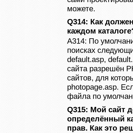
можете.
Q314
: Как долже
каждом каталоге
A314:
По умолчани
поисках следующи
default.asp, default
сайта разрешён
P
сайтов, для кото
photopage.asp.
Есл
файла по умолча
Q315
: Мой сайт 
определённый кат
прав. Как это ре