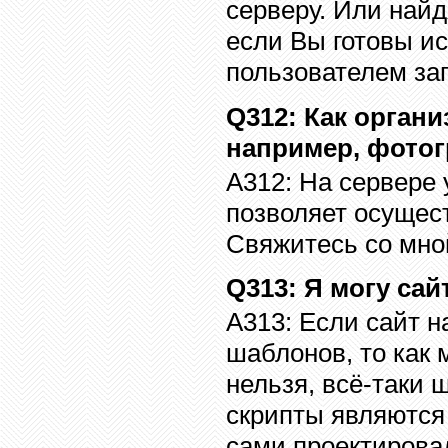
серверу. Или най
если Вы готовы и
пользователем за
Q312
: Как орган
например, фото
A312:
На сервере 
позволяет осущест
Свяжитесь со мно
Q313
: Я могу сай
A313:
Если сайт 
шаблонов, то как 
нельзя, всё-таки
скрипты являются
сами проектировал