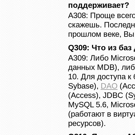
поддерживает?
A308:
Проще всег
скажешь. Послед
прошлом веке, Вы
Q309
: Что из ба
A309:
Либо
Micros
данных
MDB),
ли
10
.
Для доступа к 
Sybase),
DAO
(Acc
(Access), JDBC (S
MySQL 5.6, Micros
(
работают в вирт
ресурсов).