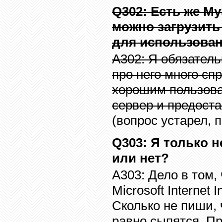
Q302
: Есть же
M
можно загрузить
для использова
A302:
Я обязатель
про него много сп
хорошим пользоват
сервер и предоста
(
вопрос устарел,
Q303
: Я только н
или нет?
A303:
Дело в том,
Microsoft Internet I
Сколько не пиши,
равно сыпятся. П