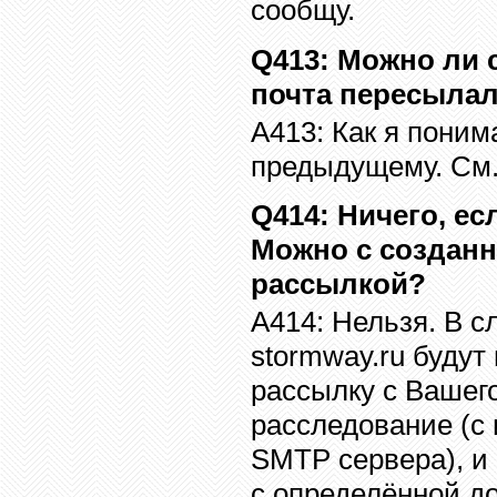
сообщу.
Q41
3
:
Можно ли 
почта пересылал
A41
3
:
Как я поним
предыдущему. См
Q41
4
:
Ничего, ес
Можно с созданн
рассылкой?
A41
4
:
Нельзя. В с
stormway.ru
будут
рассылку
с Вашего
расследование (с
SMTP
сервера), и
с определённой д