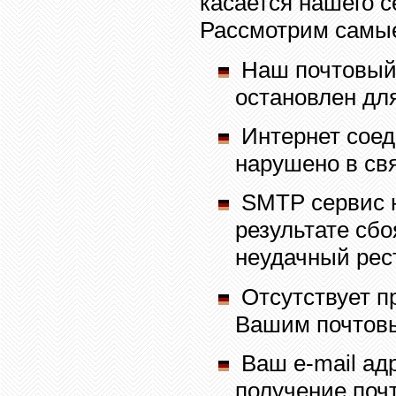
касается нашего с
Рассмотрим самые
Наш почтовый
остановлен дл
Интернет соед
нарушено в св
SMTP
сервис 
результате сбо
неудачный реста
Отсутствует п
Вашим почтовы
Ваш
e-mail
адр
получение почт