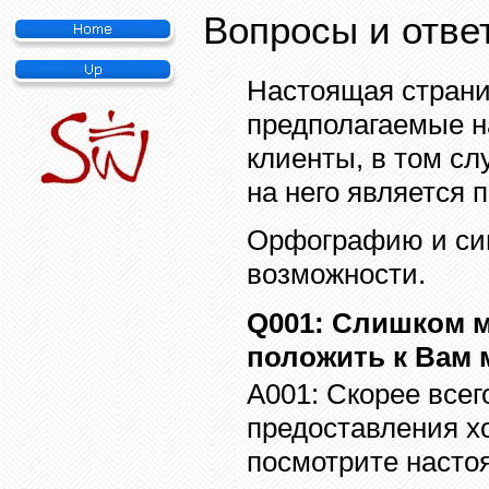
Вопросы и отве
Настоящая страниц
предполагаемые н
клиенты, в том сл
на него является
Орфографию и си
возможности
.
Q001
:
Слишком м
положить к Вам 
A001:
Скорее всег
предоставления хо
посмотрите насто