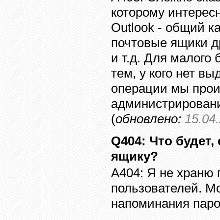
которому интерес
Outlook
- общий к
почтовые ящики др
и т.д. Для малого
тем, у кого нет в
операции мы прои
администрировани
(
обновлено:
1
5
.0
4
Q404
:
Что будет,
ящику?
A404:
Я не храню 
пользователей. М
напоминания парол