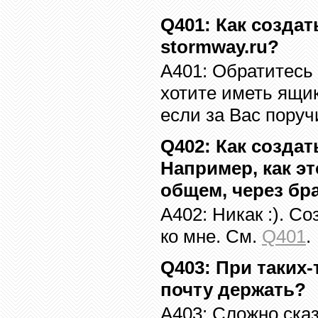
Q401
:
Как создат
stormway.ru
?
A401:
Обратитесь
хотите иметь ящи
если за Вас поручи
Q402
:
Как создат
Например, как э
общем, через бр
A402:
Никак :). С
ко мне. См.
Q401
.
Q403
:
При таких-
почту держать?
A403:
Сложно сказ