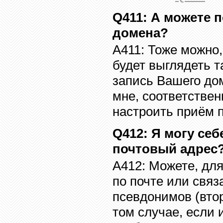
Q411
:
А можете п
домена?
A411:
Тоже можно,
будет выглядеть 
запись Вашего до
мне, соответствен
настроить приём п
Q41
2
:
Я могу се
почтовый адрес
A41
2
:
Можете, для
по почте или связ
псевдонимов (вто
том случае, если 