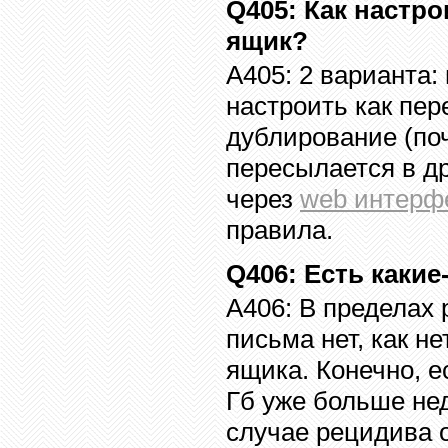
Q405
:
Как настро
ящик?
A405:
2 варианта:
настроить как пер
дублирование (поч
пересылается в др
через
web
интерф
правила.
Q406
:
Есть каки
A406:
В пределах 
письма нет, как н
ящика. Конечно, е
Гб уже больше нед
случае рецидива 