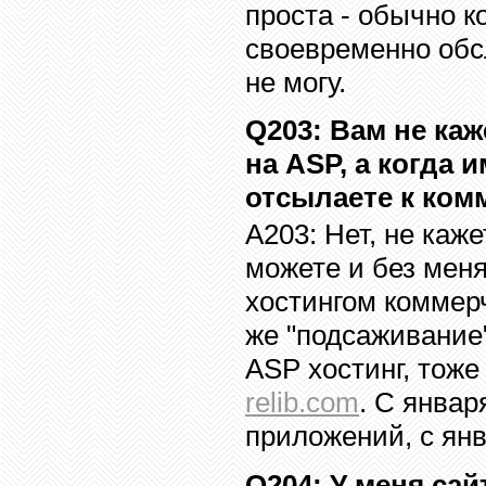
проста - обычно 
своевременно обсл
не могу.
Q20
3
:
Вам не каж
на
ASP,
а когда 
отсылаете к ком
A20
3
:
Нет, не каж
можете и без меня
хостингом коммерч
же "подсаживание"
ASP
хостинг, тоже
relib.com
.
С января
приложений
, с ян
Q20
4
:
У меня сай