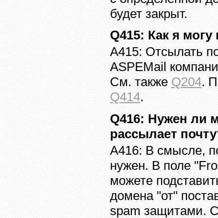
будет закрыт.
Q41
5
:
Как я могу
A41
5
:
Отсылать по
ASPEMail
компан
См. также
Q204
.
П
Q414
.
Q41
6
:
Нужен ли м
рассылает почту
A41
6
:
В смысле, 
нужен. В поле
"Fr
можете подставит
домена "от" поста
spam
защитами. С