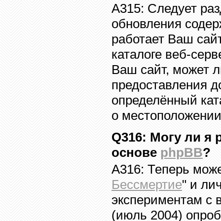
A315:
Следует ра
обновления содер
работает Ваш сай
каталоге веб-серв
Ваш сайт, может 
предоставления 
определённый кат
о местоположении
Q316
: Могу ли я
основе
phpBB
?
A316: Теперь може
Бессмертие
" и ли
экспериментам с
(июль 2004) опро