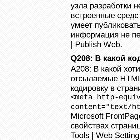
узла разработки н
встроенные средс
умеет публиковат
информация не пе
| Publish Web.
Q20
8
:
В какой ко
A20
8
:
В какой хоти
отсылаемые
HTM
кодировку в стран
<meta http-equi
content="text/h
Microsoft FrontPa
свойствах страни
Tools | Web Setting