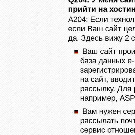
прийти на хости
A20
4
:
Если технол
если Ваш сайт це
да. Здесь вижу 2 
Ваш сайт прои
база данных
e
зарегистриров
на сайт, вводи
рассылку. Для
например,
ASP
Вам нужен серв
рассылать почт
сервис отношен