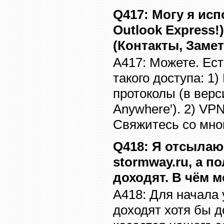
Q41
7
:
Могу я ис
Outlook Express!
(Контакты
,
Замет
A41
7
:
Можете. Ест
такого доступа: 1)
протоколы
(
в
вер
Anywhere')
. 2)
VP
Свяжитесь со мно
Q41
8
:
Я отсылаю
stormway.ru,
а по
доходят. В чём 
A41
8
:
Для начала 
доходят хотя бы д