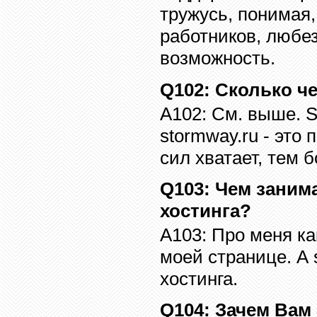
тружусь, понимая
работников, любе
возможность.
Q102
:
Сколько ч
A102:
См. выше.
S
stormway.ru -
это 
сил хватает, тем б
Q10
3
:
Чем заним
хостинга?
A10
3
:
Про меня ка
моей странице. А
хостинга.
Q10
4
:
Зачем Вам 