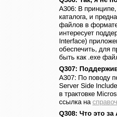
A306:
В принципе, 
каталога, и предн
файлов в формате
интересует подде
Interface) прилож
обеспечить, для п
быть как .exe файл
Q307
: Поддержи
A307:
По поводу п
Server Side Includ
в трактовке Micros
ссылка на
справоч
Q308
: Что это за